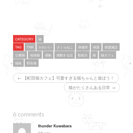
t
共
g
t
有
l
e
す
e
r
る
+
で
に
で
共
は
共
有
ク
有
(
リ
(
新
ッ
新
し
ク
し
い
し
い
CATEGORY
猫
ウ
て
ウ
ィ
く
ィ
TAG
TNR
かわいい
さくらねこ
保健所
保護
保護施設
ン
だ
ン
ド
さ
ド
公園猫
地域猫
感動
感動する話
殺処分
猫
猫カフェ
ウ
い
ウ
で
(
で
猫島
野良猫
開
新
開
き
し
き
ま
い
ま
す
ウ
す
← 【町田猫カフェ】可愛すぎる猫ちゃんと遊ぼう！
)
ィ
)
ン
ド
猫がたくさんある日常 →
ウ
で
開
き
ま
す
)
6 comments
thunder Kuwabara
8年 ago