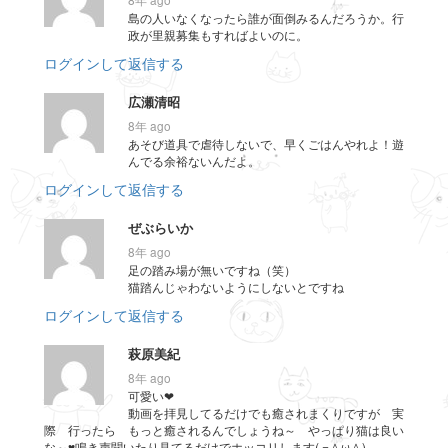
島の人いなくなったら誰が面倒みるんだろうか。行
政が里親募集もすればよいのに。
ログインして返信する
広瀬清昭
8年 ago
あそび道具で虐待しないで、早くごはんやれよ！遊
んでる余裕ないんだよ。
ログインして返信する
ぜぶらいか
8年 ago
足の踏み場が無いですね（笑）
猫踏んじゃわないようにしないとですね
ログインして返信する
萩原美紀
8年 ago
可愛い❤
動画を拝見してるだけでも癒されまくりですが 実
際 行ったら もっと癒されるんでしょうね～ やっぱり猫は良い
な～♥鳴き声聞いたり見てるだけでホッコリします( =＾ω＾)