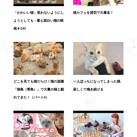
「かわいい猫」笑わないようにし
猫カフェを貸切で大暴走！
ようとしても – 最も面白い猫の映
画＃140
どこを見ても猫だらけ！猫の楽園
一人ぼっちになってしまった猫、
「猫島（青島）」で大量の猫と戯
寂しくて鳴き続ける
れてきた！（パート6）