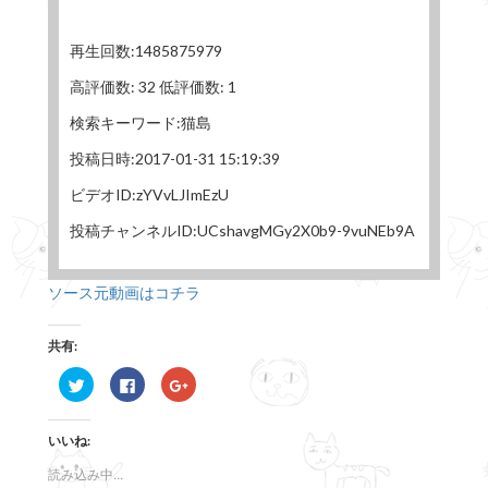
再生回数:1485875979
高評価数: 32 低評価数: 1
検索キーワード:猫島
投稿日時:2017-01-31 15:19:39
ビデオID:zYVvLJImEzU
投稿チャンネルID:UCshavgMGy2X0b9-9vuNEb9A
ソース元動画はコチラ
共有:
ク
F
ク
リ
a
リ
ッ
c
ッ
ク
e
ク
し
b
し
いいね:
て
o
て
T
o
G
w
k
o
読み込み中...
i
で
o