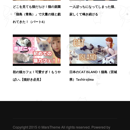
どこを見ても猫だらけ！猫の楽園
一人ぼっちになってしまった猫、
「猫島（青島）」で大量の猫と戯
寂しくて鳴き続ける
れてきた！（パート6）
初の猫カフェ！可愛すぎ！もうや
日本のCAT ISLAND！猫島（宮城
ばい..【猫好き必見】
県）Tashirojima
Copyright 2015 © MarsTheme All rights reserved. Powered by