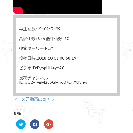
再生回数:1540947499
高評価数: 576 低評価数: 10
検索キーワード:猫
投稿日時:2018-10-31 00:58:19
ビデオID:EynpUUeyYA0
投稿チャンネル
ID:UC2v_FEM2obGMne07CgXU8hw
ソース元動画はコチラ
共有:
ク
F
ク
リ
a
リ
ッ
c
ッ