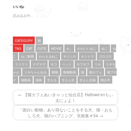
ク
e
ク
し
b
し
いいね:
て
o
て
T
o
G
w
k
o
読み込み中...
i
で
o
t
共
g
t
有
l
e
す
e
r
る
+
で
に
で
共
は
共
CATEGORY
猫
有
ク
有
(
リ
(
TAG
CAT
CUTE
MOVIE
か...
かわいいねこ
ぬこ
ね
新
ッ
新
し
ク
し
こ
ねこ動画
わらえるねこ
キジシロ
キジトラ
ゴロゴロ
い
し
い
ウ
て
ウ
ィ
く
ィ
スリスリ
ナデナデ
ネコ
ペット
モフモフ
リキ
リキち
ン
だ
ン
ド
さ
ド
ゃん
リキちゃんねる
動物
動物動画
猫
猫カフェ
猫ブロ
ウ
い
ウ
で
(
で
グ
猫動画
猫島
甘える
甘えん坊
甘えん坊猫
鳴き声
開
新
開
き
し
き
ま
い
ま
す
ウ
す
← 【猫カフェあいきゃっと仙台店】Hallowe'enちぃ
)
ィ
)
ン
太にょよ！
ド
ウ
「面白い動物」あり得ないことをする犬、猫・おも
で
開
しろ犬、猫のハプニング、失敗集＃54 →
き
ま
す
)