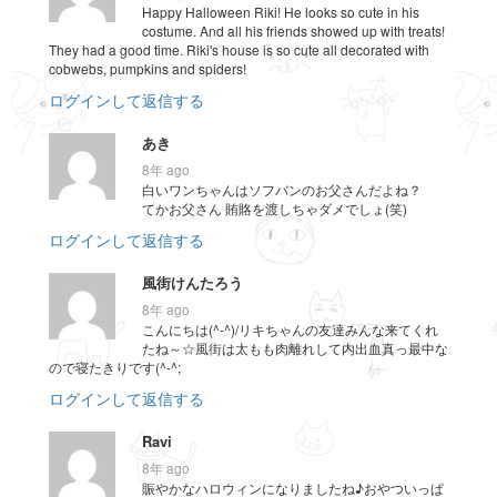
Happy Halloween Riki! He looks so cute in his
costume. And all his friends showed up with treats!
They had a good time. Riki's house is so cute all decorated with
cobwebs, pumpkins and spiders!
ログインして返信する
あき
8年 ago
白いワンちゃんはソフバンのお父さんだよね？
てかお父さん 賄賂を渡しちゃダメでしょ(笑)
ログインして返信する
風街けんたろう
8年 ago
こんにちは(^-^)/リキちゃんの友達みんな来てくれ
たね～☆風街は太もも肉離れして内出血真っ最中な
ので寝たきりです(^-^;
ログインして返信する
Ravi
8年 ago
賑やかなハロウィンになりましたね♪おやついっぱ