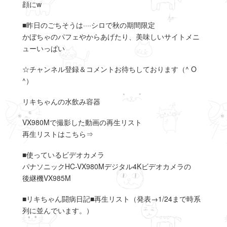
顔にw
■昨日のごちそうは····シロで秋の期間限定
かぼちゃのパフェやからあげたり、美味しいサイトメニ
ューいっぱい
☆チャンネル登録＆コメントお待ちしております（^ O
^）
リキちゃんの水飲み容器
VX980Mで撮影した動画の再生リスト
再生リストはこちら⇒
■使っているビデオカメラ
パナソニックHC-VX980Mデジタル4Kビデオカメラの
後継機VX985M
■リキちゃん闘病日記■再生リスト（発表→1/24まで時系
列に並んでいます。）