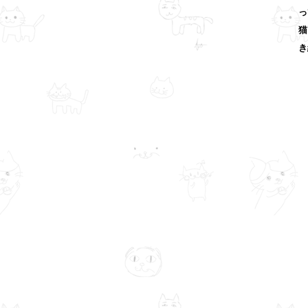
っ
猫
き