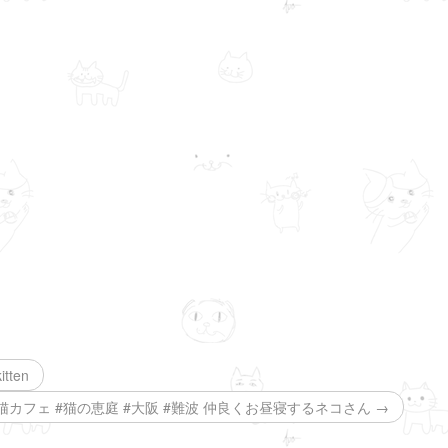
tten
猫カフェ #猫の恵庭 #大阪 #難波 仲良くお昼寝するネコさん →