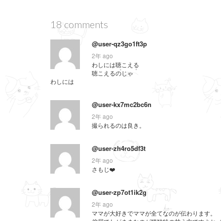
ド
ウ
で
開
18 comments
き
ま
す
@user-qz3go1ft3p
)
2年 ago
わしには聴こえる
聴こえるのじゃ
わしには
@user-kx7mc2bc6n
2年 ago
撮られるのは良き。
@user-zh4ro5df3t
2年 ago
さもじ❤️
@user-zp7ot1ik2g
2年 ago
ママが大好きでママが全てなのが伝わります。