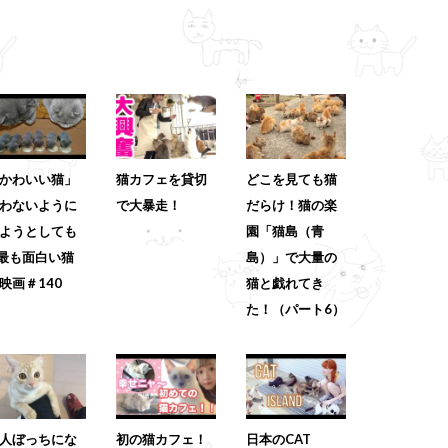
かわいい猫」
猫カフェを貸切
どこを見ても猫
わないように
で大暴走！
だらけ！猫の楽
ようとしても
園「猫島（青
 最も面白い猫
島）」で大量の
映画＃140
猫と戯れてき
た！（パート6）
人ぼっちにな
初の猫カフェ！
日本のCAT