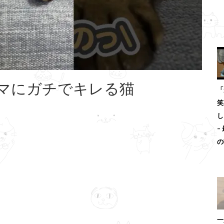
マにガチでキレる猫
「
笑
し
–
の
一