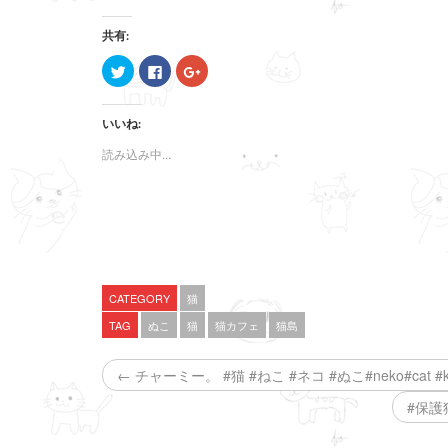
共有:
ク
F
ク
リ
a
リ
ッ
c
ッ
ク
e
ク
し
b
し
いいね:
て
o
て
T
o
G
w
k
o
読み込み中...
i
で
o
t
共
g
t
有
l
e
す
e
r
る
+
で
に
で
共
は
共
有
ク
有
(
リ
(
新
ッ
新
し
ク
し
い
し
い
CATEGORY
猫
ウ
て
ウ
ィ
く
ィ
TAG
ぬこ
猫
猫カフェ
猫島
ン
だ
ン
ド
さ
ド
ウ
い
ウ
で
(
で
← チャーミー。 #猫 #ねこ #ネコ #ぬこ#neko#cat #ki
開
新
開
き
し
き
ま
い
ま
#保護
す
ウ
す
)
ィ
)
ン