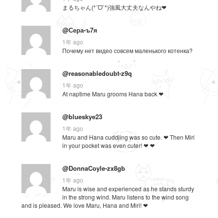
まるちゃん(*ˊᗜˋ*)強風大丈夫なんやね❤
@Сера-ъ7я
1年 ago
Почему нет видео совсем маленького котенка?
@reasonabledoubt-z9q
1年 ago
At naptime Maru grooms Hana back ❤
@blueskye23
1年 ago
Maru and Hana cuddling was so cute. ❤ Then Miri
in your pocket was even cuter! ❤ ❤
@DonnaCoyle-zx8gb
1年 ago
Maru is wise and experienced as he stands sturdy
in the strong wind. Maru listens to the wind song
and is pleased. We love Maru, Hana and Miri! ❤