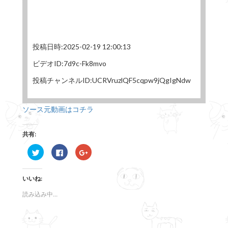
投稿日時:2025-02-19 12:00:13
ビデオID:7d9c-Fk8mvo
投稿チャンネルID:UCRVruzlQF5cqpw9jQgIgNdw
ソース元動画はコチラ
共有:
ク
F
ク
リ
a
リ
ッ
c
ッ
ク
e
ク
し
b
し
いいね:
て
o
て
T
o
G
w
k
o
読み込み中...
i
で
o
t
共
g
t
有
l
e
す
e
r
る
+