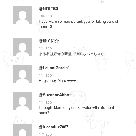
@NTSTS0
1年 ago
I love Maru so much, thank you for taking care of
them <3
@勝又祐介
1年 ago
まる君は好奇心旺盛で強風もへっちゃら。
@LeilaniGarcia1
1年 ago
Hugs baby Maru ❤❤❤
@SuzanneAbbott
1年 ago
I thought Maru only drinks water with his meat
buns?
@luceatlux7087
1年 ago