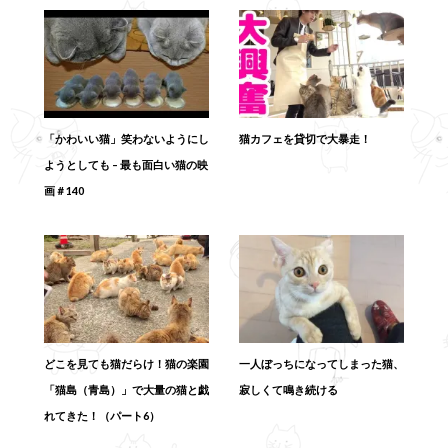
「かわいい猫」笑わないようにし
猫カフェを貸切で大暴走！
ようとしても – 最も面白い猫の映
画＃140
どこを見ても猫だらけ！猫の楽園
一人ぼっちになってしまった猫、
「猫島（青島）」で大量の猫と戯
寂しくて鳴き続ける
れてきた！（パート6）