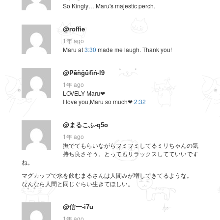
So Kingly… Maru's majestic perch.
@roffie
1年 ago
Maru at
3:30
made me laugh. Thank you!
@Pēñĝūłïń-l9
1年 ago
LOVELY Maru❤
I love you,Maru so much❤
2:32
@まるこふ-q5o
1年 ago
撫でてもらいながらフミフミしてるミリちゃんの気
持ち良さそう。とってもリラックスしてていいです
ね。
マグカップで水を飲むまるさんは人間みが増してきてるような。
なんなら人間と同じぐらい生きてほしい。
@信一-i7u
1年 ago