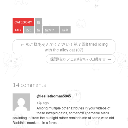
で
に
で
共
は
共
有
ク
有
(
リ
(
新
ッ
新
し
ク
し
い
し
い
CATEGORY
猫
ウ
て
ウ
ィ
く
ィ
TAG
ぬこ
猫
猫カフェ
猫島
ン
だ
ン
ド
さ
ド
ウ
い
ウ
で
(
で
← ぬこ様あそんでください！第７回It tried idling
開
新
開
き
し
き
with the alley cat (07)
ま
い
ま
す
ウ
す
保護猫カフェの猫ちゃん紹介☆ →
)
ィ
)
ン
ド
ウ
で
開
き
ま
14 comments
す
)
@lesliethomas5845
1年 ago
Among multiple other atributes in your videos of
these intrepid gatos, somehow I perceive Maru
squinting in/ from the sunlight rather reminds me of some wise old
Buddhist monk out in a forest …