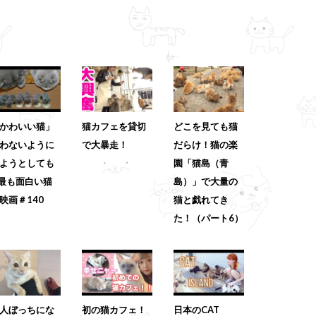
かわいい猫」
猫カフェを貸切
どこを見ても猫
わないように
で大暴走！
だらけ！猫の楽
ようとしても
園「猫島（青
 最も面白い猫
島）」で大量の
映画＃140
猫と戯れてき
た！（パート6）
人ぼっちにな
初の猫カフェ！
日本のCAT