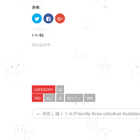
共有:
ク
F
ク
リ
a
リ
ッ
c
ッ
ク
e
ク
し
b
し
いいね:
て
o
て
T
o
G
w
k
o
読み込み中...
i
で
o
t
共
g
t
有
l
e
す
e
r
る
+
で
に
で
共
は
共
有
ク
有
(
リ
(
新
ッ
新
し
ク
し
い
し
い
CATEGORY
猫
ウ
て
ウ
ィ
く
ィ
TAG
ぬこ
猫
猫カフェ
猫島
ン
だ
ン
ド
さ
ド
ウ
い
ウ
で
(
で
← 仲良し猫トリオ(Friendly three cats)#cat #catis
開
新
開
き
し
き
ま
い
ま
す
ウ
す
)
ィ
)
ン
ド