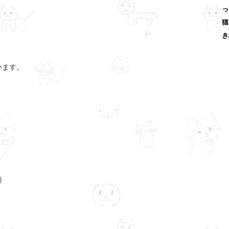
っ
猫
き
います。
)