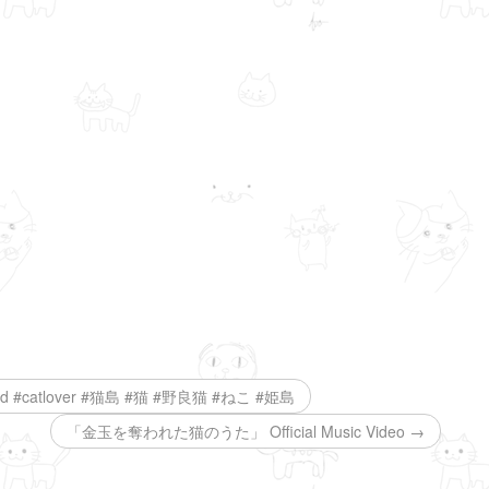
land #catlover #猫島 #猫 #野良猫 #ねこ #姫島
「金玉を奪われた猫のうた」 Official Music Video →