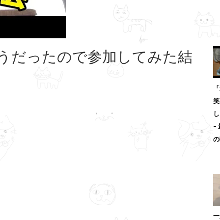
うだったので参加してみた結
「
笑
し
–
の
一