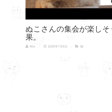
ぬこさんの集会が楽しそ
果。
Noc
/
2025年7月6日
/
猫