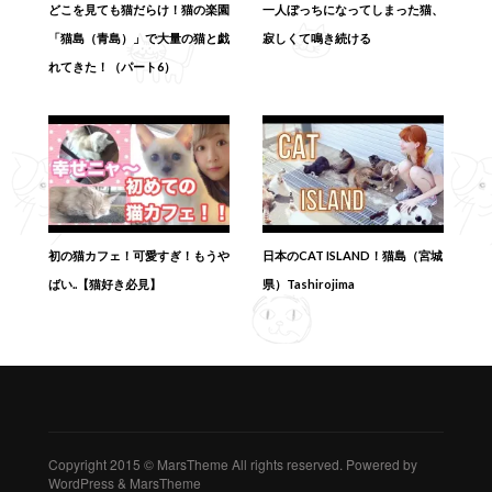
どこを見ても猫だらけ！猫の楽園
一人ぼっちになってしまった猫、
「猫島（青島）」で大量の猫と戯
寂しくて鳴き続ける
れてきた！（パート6）
初の猫カフェ！可愛すぎ！もうや
日本のCAT ISLAND！猫島（宮城
ばい..【猫好き必見】
県）Tashirojima
Copyright 2015 © MarsTheme All rights reserved. Powered by
WordPress & MarsTheme