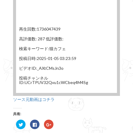
再生回数:1736047439
高評価数: 287 低評価数:
検索キーワード:猫カフェ
投稿日時:2025-01-05 03:23:59
ビデオID:_AXtCMsJn3o
投稿チャンネル
ID:UCrTPUV32Qvu1cWCbeq4M4Sg
ソース元動画はコチラ
共有:
ク
F
ク
リ
a
リ
ッ
c
ッ