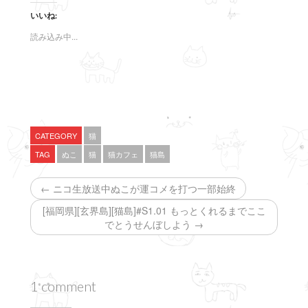
ク
e
ク
し
b
し
いいね:
て
o
て
T
o
G
w
k
o
読み込み中...
i
で
o
t
共
g
t
有
l
e
す
e
r
る
+
で
に
で
共
は
共
有
ク
有
(
リ
(
新
ッ
新
し
ク
し
い
し
い
CATEGORY
猫
ウ
て
ウ
ィ
く
ィ
TAG
ぬこ
猫
猫カフェ
猫島
ン
だ
ン
ド
さ
ド
ウ
い
ウ
で
(
で
← ニコ生放送中ぬこが運コメを打つ一部始終
開
新
開
き
し
き
ま
い
ま
[福岡県][玄界島][猫島]#S1.01 もっとくれるまでここ
す
ウ
す
でとうせんぼしよう →
)
ィ
)
ン
ド
ウ
で
開
き
ま
1 comment
す
)