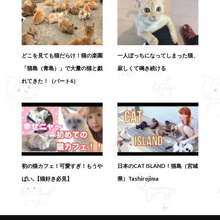
どこを見ても猫だらけ！猫の楽園
一人ぼっちになってしまった猫、
「猫島（青島）」で大量の猫と戯
寂しくて鳴き続ける
れてきた！（パート6）
初の猫カフェ！可愛すぎ！もうや
日本のCAT ISLAND！猫島（宮城
ばい..【猫好き必見】
県）Tashirojima