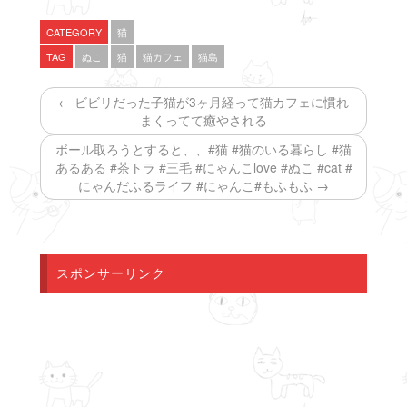
新
ッ
新
し
ク
し
い
し
い
CATEGORY
猫
ウ
て
ウ
ィ
く
ィ
TAG
ぬこ
猫
猫カフェ
猫島
ン
だ
ン
ド
さ
ド
ウ
い
ウ
で
(
で
← ビビリだった子猫が3ヶ月経って猫カフェに慣れ
開
新
開
き
し
き
まくってて癒やされる
ま
い
ま
す
ウ
す
ボール取ろうとすると、、#猫 #猫のいる暮らし #猫
)
ィ
)
ン
あるある #茶トラ #三毛 #にゃんこlove #ぬこ #cat #
ド
ウ
にゃんだふるライフ #にゃんこ#もふもふ →
で
開
き
ま
す
)
スポンサーリンク