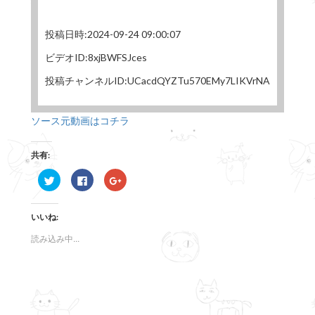
投稿日時:2024-09-24 09:00:07
ビデオID:8xjBWFSJces
投稿チャンネルID:UCacdQYZTu570EMy7LIKVrNA
ソース元動画はコチラ
共有:
ク
F
ク
リ
a
リ
ッ
c
ッ
ク
e
ク
し
b
し
いいね:
て
o
て
T
o
G
w
k
o
読み込み中...
i
で
o
t
共
g
t
有
l
e
す
e
r
る
+
で
に
で
共
は
共
有
ク
有
(
リ
(