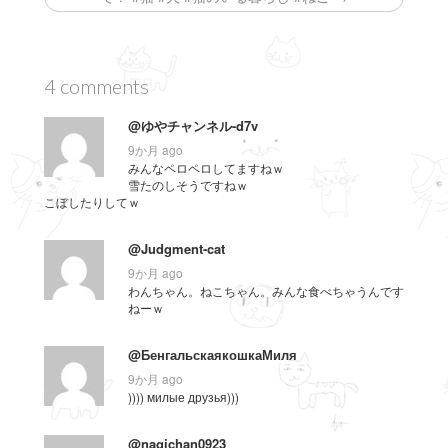
ン
ド
ウ
で
開
き
ま
4 comments
す
)
@ゆやチャンネル-d7v
9か月 ago
みんなペロペロしてますねｗ
雪たのしそうですねｗ
こぼしたりしてｗ
@Judgment-cat
9か月 ago
わんちゃん。ねこちゃん。みんな食べちゃうんです
ねーｗ
@БенгальскаякошкаМиля
9か月 ago
)))) милые друзья)))
@nagichan0923