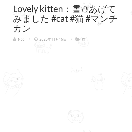
Lovely kitten：雪☃️あげて
みました #cat #猫 #マンチ
カン
Noc
/
2025年11月15日
/
猫