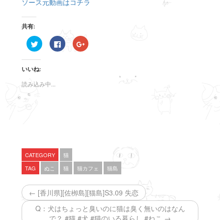
ソース元動画はコチラ
共有:
ク
F
ク
リ
a
リ
ッ
c
ッ
ク
e
ク
し
b
し
いいね:
て
o
て
T
o
G
w
k
o
読み込み中...
i
で
o
t
共
g
t
有
l
e
す
e
r
る
+
で
に
で
共
は
共
有
ク
有
(
リ
(
新
ッ
新
し
ク
し
い
し
い
CATEGORY
猫
ウ
て
ウ
ィ
く
ィ
TAG
ぬこ
猫
猫カフェ
猫島
ン
だ
ン
ド
さ
ド
ウ
い
ウ
で
(
で
← [香川県][佐栁島][猫島]S3.09 失恋
開
新
開
き
し
き
ま
い
ま
Q：犬はちょっと臭いのに猫は臭く無いのはなん
す
ウ
す
で？ #猫 #犬 #猫のいる暮らし #ねこ →
)
ィ
)