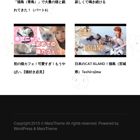
「猫島（青島）」で大量の猫と戯
寂しくて鳴き続ける
れてきた！（パート6）
初の猫カフェ！可愛すぎ！もうや
日本のCAT ISLAND！猫島（宮城
ばい..【猫好き必見】
県）Tashirojima
Copyright 2015 © MarsTheme All rights reserved. Powered by
WordPress & MarsTheme