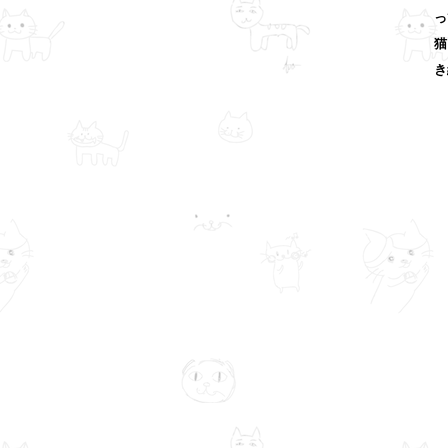
っ
猫
き