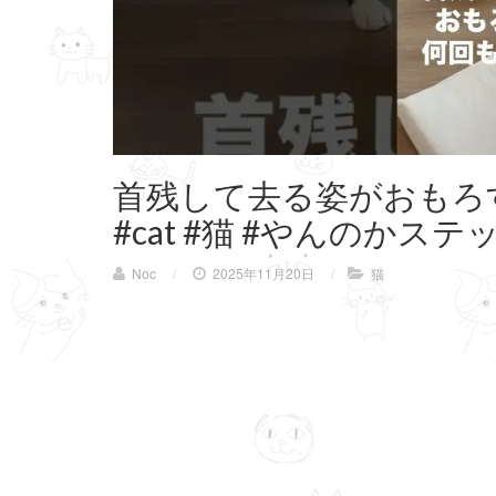
首残して去る姿がおもろ
#cat #猫 #やんのかステ
Noc
/
2025年11月20日
/
猫