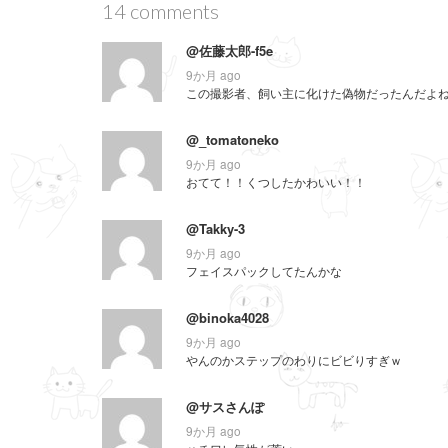
14 comments
ウ
で
開
き
@佐藤太郎-f5e
ま
す
9か月 ago
)
この撮影者、飼い主に化けた偽物だったんだよね…
@_tomatoneko
9か月 ago
おてて！！くつしたかわいい！！
@Takky-3
9か月 ago
フェイスパックしてたんかな
@binoka4028
9か月 ago
やんのかステップのわりにビビりすぎｗ
@サスさんぽ
9か月 ago