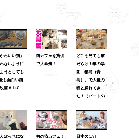
かわいい猫」
猫カフェを貸切
どこを見ても猫
わないように
で大暴走！
だらけ！猫の楽
ようとしても
園「猫島（青
 最も面白い猫
島）」で大量の
映画＃140
猫と戯れてき
た！（パート6）
人ぼっちにな
初の猫カフェ！
日本のCAT