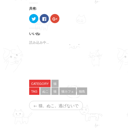
共有:
ク
F
ク
リ
a
リ
ッ
c
ッ
ク
e
ク
し
b
し
いいね:
て
o
て
T
o
G
w
k
o
読み込み中...
i
で
o
t
共
g
t
有
l
e
す
e
r
る
+
で
に
で
共
は
共
有
ク
有
(
リ
(
新
ッ
新
し
ク
し
い
し
い
CATEGORY
猫
ウ
て
ウ
ィ
く
ィ
TAG
ぬこ
猫
猫カフェ
猫島
ン
だ
ン
ド
さ
ド
ウ
い
ウ
で
(
で
← 猫。ぬこ。逃げないで
開
新
開
き
し
き
ま
い
ま
す
ウ
す
)
ィ
)
ン
ド