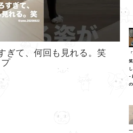
すぎて、何回も見れる。笑
「
ップ
笑
し
–
の
一