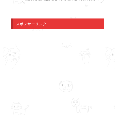
ド
ウ
で
開
き
ま
す
)
スポンサーリンク