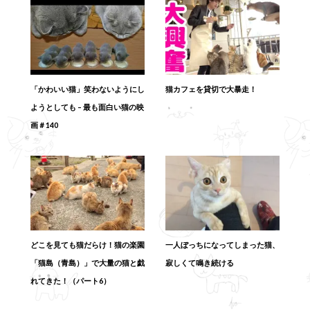
「かわいい猫」笑わないようにし
猫カフェを貸切で大暴走！
ようとしても – 最も面白い猫の映
画＃140
どこを見ても猫だらけ！猫の楽園
一人ぼっちになってしまった猫、
「猫島（青島）」で大量の猫と戯
寂しくて鳴き続ける
れてきた！（パート6）