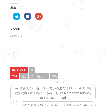
共有:
ク
F
ク
リ
a
リ
ッ
c
ッ
ク
e
ク
し
b
し
いいね:
て
o
て
T
o
G
w
k
o
読み込み中...
i
で
o
t
共
g
t
有
l
e
す
e
r
る
+
で
に
で
共
は
共
有
ク
有
(
リ
(
新
ッ
新
し
ク
し
い
し
い
CATEGORY
猫
ウ
て
ウ
ィ
く
ィ
TAG
ぬこ
猫
猫カフェ
猫島
ン
だ
ン
ド
さ
ド
ウ
い
ウ
で
(
で
← 猫さんが一番ハマっている遊び｜PECO #サバ白
開
新
開
き
し
き
#猫 #愛猫家 #猫のいる暮らし #silverandwhitetabby
ま
い
ま
#cat #catlover #catlife
す
ウ
す
)
ィ
)
ン
隣の尻尾が気になる #shorts #猫 #cat #cats →