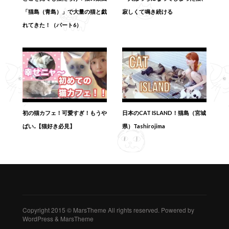
「猫島（青島）」で大量の猫と戯
寂しくて鳴き続ける
れてきた！（パート6）
初の猫カフェ！可愛すぎ！もうや
日本のCAT ISLAND！猫島（宮城
ばい..【猫好き必見】
県）Tashirojima
Copyright 2015 © MarsTheme All rights reserved. Powered by
WordPress & MarsTheme