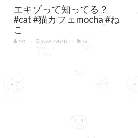
エキゾって知ってる？
#cat #猫カフェmocha #ね
こ
Noc
/
2026年4月24日
/
猫