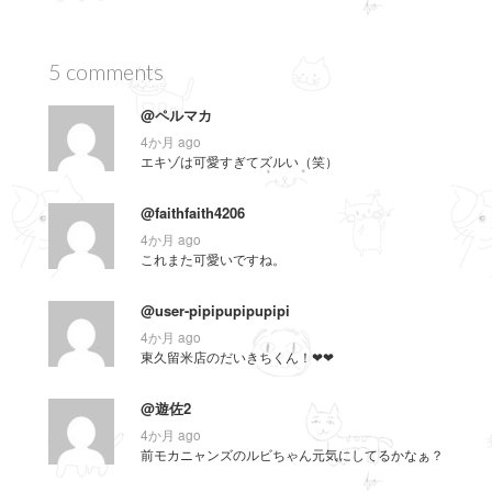
で
開
き
ま
す
5 comments
)
@ペルマカ
4か月 ago
エキゾは可愛すぎてズルい（笑）
@faithfaith4206
4か月 ago
これまた可愛いですね。
@user-pipipupipupipi
4か月 ago
東久留米店のだいきちくん！❤❤
@遊佐2
4か月 ago
前モカニャンズのルビちゃん元気にしてるかなぁ？