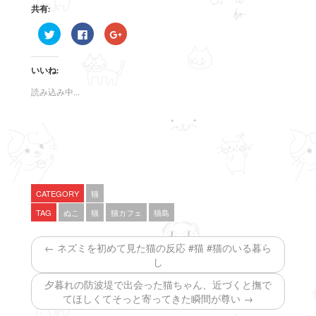
共有:
ク
F
ク
リ
a
リ
ッ
c
ッ
ク
e
ク
し
b
し
いいね:
て
o
て
T
o
G
w
k
o
読み込み中...
i
で
o
t
共
g
t
有
l
e
す
e
r
る
+
で
に
で
共
は
共
有
ク
有
(
リ
(
新
ッ
新
し
ク
し
い
し
い
CATEGORY
猫
ウ
て
ウ
ィ
く
ィ
TAG
ぬこ
猫
猫カフェ
猫島
ン
だ
ン
ド
さ
ド
ウ
い
ウ
で
(
で
← ネズミを初めて見た猫の反応 #猫 #猫のいる暮ら
開
新
開
き
し
き
し
ま
い
ま
す
ウ
す
夕暮れの防波堤で出会った猫ちゃん、近づくと撫で
)
ィ
)
ン
てほしくてそっと寄ってきた瞬間が尊い →
ド
ウ