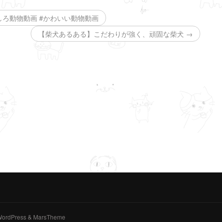
しろ動物動画 #かわいい動物動画
【柴犬あるある】こだわりが強く、頑固な柴犬 →
y WordPress & MarsTheme