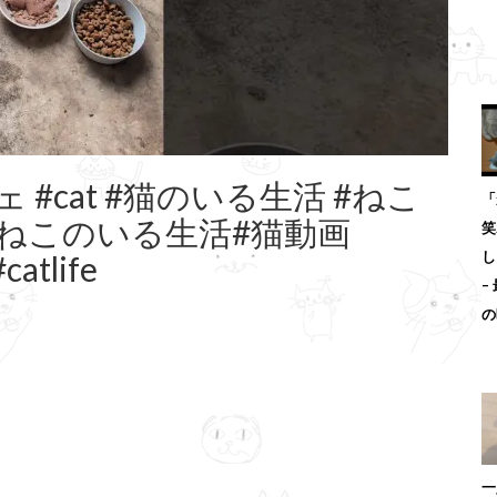
#cat #猫のいる生活 #ねこ
「
保護猫#ねこのいる生活#猫動画
笑
し
atlife
–
の
一