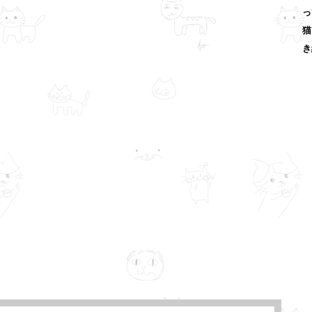
っ
猫
き