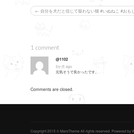
ド
さ
ド
ウ
い
ウ
で
(
で
← 自分を犬だと信じて疑わない猫 #いぬねこ #おも
開
新
開
き
し
き
ま
い
ま
す
ウ
す
)
ィ
)
ン
ド
ウ
で
開
1 comment
き
ま
す
@1102
)
3か月 ago
元気そうで良かったです。
Comments are closed.
Copyright 2015 © MarsTheme All rights reserved. Powered b