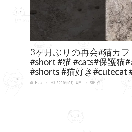
3ヶ月ぶりの再会#猫カフェ 
#short #猫 #cats#
#shorts #猫好き#cutecat #c
Noc
/
2026年5月18日
/
猫