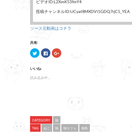
ビデオID:L2XmK53fmY4
投稿チャンネルID:UCyat8MXDVI5GDQ7rjC5_YEA
ソース元動画はコチラ
共有:
ク
F
ク
リ
a
リ
ッ
c
ッ
ク
e
ク
し
b
し
いいね:
て
o
て
T
o
G
w
k
o
読み込み中...
i
で
o
t
共
g
t
有
l
e
す
e
r
る
+
で
に
で
共
は
共
有
ク
有
(
リ
(
新
ッ
新
し
ク
し
い
し
い
CATEGORY
猫
ウ
て
ウ
ィ
く
ィ
TAG
ぬこ
猫
猫カフェ
猫島
ン
だ
ン