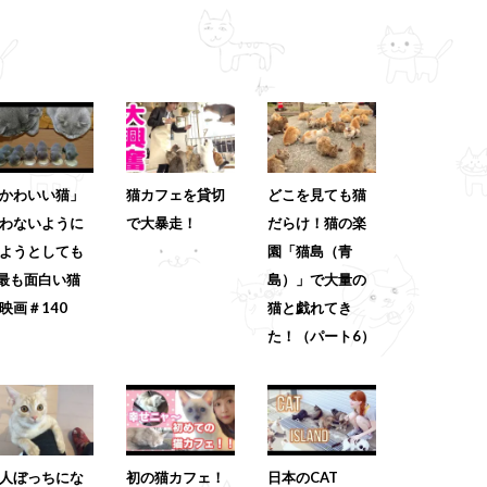
かわいい猫」
猫カフェを貸切
どこを見ても猫
わないように
で大暴走！
だらけ！猫の楽
ようとしても
園「猫島（青
 最も面白い猫
島）」で大量の
映画＃140
猫と戯れてき
た！（パート6）
人ぼっちにな
初の猫カフェ！
日本のCAT