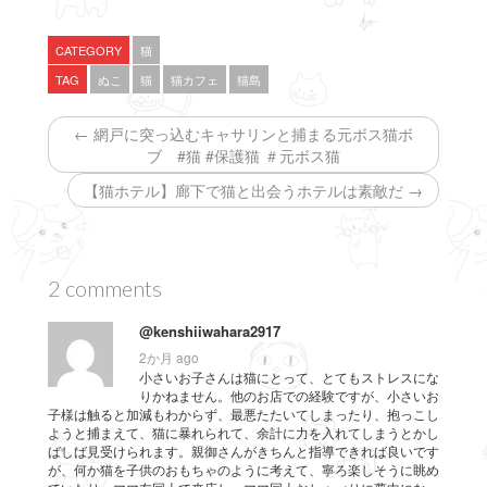
(
リ
(
新
ッ
新
し
ク
し
い
し
い
CATEGORY
猫
ウ
て
ウ
ィ
く
ィ
TAG
ぬこ
猫
猫カフェ
猫島
ン
だ
ン
ド
さ
ド
ウ
い
ウ
で
(
で
← 網戸に突っ込むキャサリンと捕まる元ボス猫ボ
開
新
開
き
し
き
ブ #猫 #保護猫 ＃元ボス猫
ま
い
ま
す
ウ
す
【猫ホテル】廊下で猫と出会うホテルは素敵だ →
)
ィ
)
ン
ド
ウ
で
開
き
ま
2 comments
す
)
@kenshiiwahara2917
2か月 ago
小さいお子さんは猫にとって、とてもストレスにな
りかねません。他のお店での経験ですが、小さいお
子様は触ると加減もわからず、最悪たたいてしまったり、抱っこし
ようと捕まえて、猫に暴れられて、余計に力を入れてしまうとかし
ばしば見受けられます。親御さんがきちんと指導できれば良いです
が、何か猫を子供のおもちゃのように考えて、寧ろ楽しそうに眺め