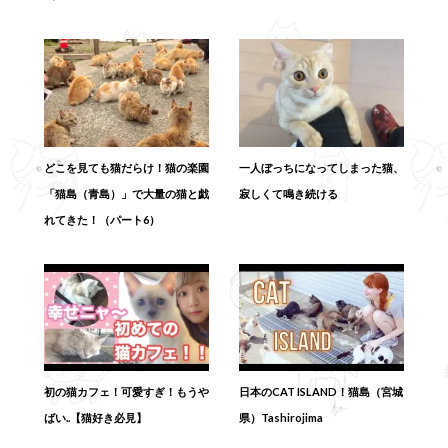
どこを見ても猫だらけ！猫の楽園
一人ぼっちになってしまった猫、
「猫島（青島）」で大量の猫と戯
寂しくて鳴き続ける
れてきた！（パート6）
初の猫カフェ！可愛すぎ！もうや
日本のCAT ISLAND！猫島（宮城
ばい..【猫好き必見】
県）Tashirojima