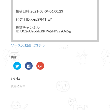
投稿日時:2021-08-04 06:00:23
ビデオID:kxrpS9MT_xY
投稿チャンネル
ID:UC2uUsc6dxRR7WgHYvZzO65g
ソース元動画はコチラ
共有:
ク
F
ク
リ
a
リ
ッ
c
ッ
ク
e
ク
し
b
し
いいね:
て
o
て
T
o
G
w
k
o
読み込み中...
i
で
o
t
共
g
t
有
l
e
す
e
r
る
+
で
に
で
共
は
共
有
ク
有