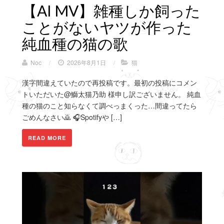
【AI MV】雑種しか飼った
ことがないヤツが作った
純血種の猫の歌
Noc
/
2026年8月1日
/
猫
漢字間違えていたので再投稿です。最初の投稿にコメン
トいただいた@鰤太猫乃助 様申し訳ございません。 純血
種の猫のこと知らなくて調べっまくった…間違ってたら
ごめんなさい🙇 🎧Spotifyや […]
READ MORE