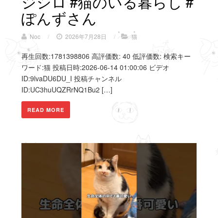
ジシロ #猫のいる暮らし #
ぽんずさん
Noc
/
2026年7月28日
/
猫
再生回数:1781398806 高評価数: 40 低評価数: 検索キー
ワード:猫 投稿日時:2026-06-14 01:00:06 ビデオ
ID:9lvaDU6DU_I 投稿チャンネル
ID:UC3huUQZRrNQ1Bu2 […]
READ MORE