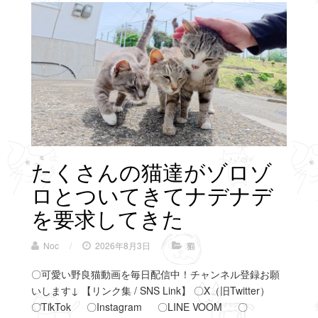
たくさんの猫達がゾロゾ
ロとついてきてナデナデ
を要求してきた
Noc
/
2026年8月3日
/
猫
〇可愛い野良猫動画を毎日配信中！チャンネル登録お願
いします↓ 【リンク集 / SNS Link】 〇X（旧Twitter）
〇TikTok 〇Instagram 〇LINE VOOM 〇