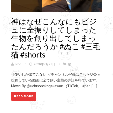
神はなぜこんなにもビジ
ュに全振りしてしまった
生物を創り出してしまっ
たんだろうか #ぬこ #三毛
猫 #shorts
Noc
/
2026年7月27日
/
猫
可愛いしか出てこない ▽チャンネル登録はこちら🐶🐱 ※
投稿している動画は全て飼い主様の許諾を得ています。
Movie By @uchinonekogakawai1（TikTok） #pan […]
READ MORE