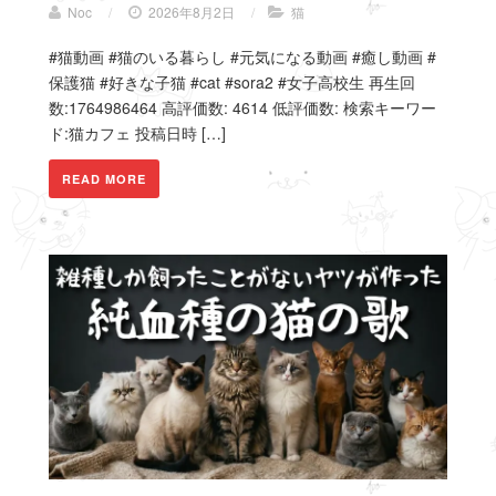
Noc
/
2026年8月2日
/
猫
#猫動画 #猫のいる暮らし #元気になる動画 #癒し動画 #
保護猫 #好きな子猫 #cat #sora2 #女子高校生 再生回
数:1764986464 高評価数: 4614 低評価数: 検索キーワー
ド:猫カフェ 投稿日時 […]
READ MORE