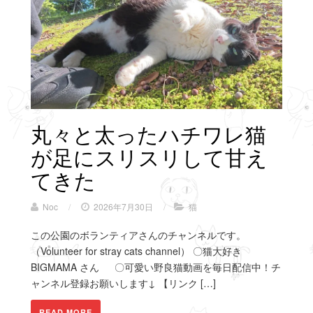
丸々と太ったハチワレ猫
が足にスリスリして甘え
てきた
Noc
/
2026年7月30日
/
猫
この公園のボランティアさんのチャンネルです。
（Volunteer for stray cats channel） 〇猫大好き
BIGMAMA さん 〇可愛い野良猫動画を毎日配信中！チ
ャンネル登録お願いします↓ 【リンク […]
READ MORE