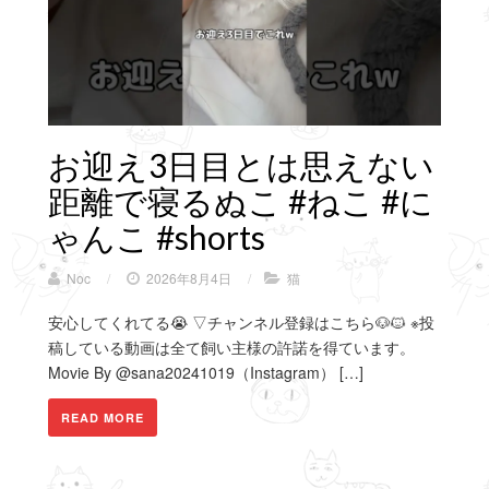
お迎え3日目とは思えない
距離で寝るぬこ #ねこ #に
ゃんこ #shorts
Noc
/
2026年8月4日
/
猫
安心してくれてる😭 ▽チャンネル登録はこちら🐶🐱 ※投
稿している動画は全て飼い主様の許諾を得ています。
Movie By @sana20241019（Instagram） […]
READ MORE