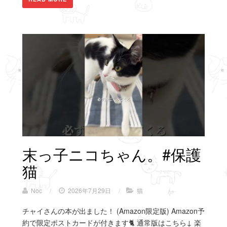
末っ子ニコちゃん。#保護
猫
Noc
/
2026年7月29日
/
猫
チャイさんの本が出ました！ (Amazon限定版) Amazon予
約で限定ポストカードが付きます🐈 通常版はこちら↓ 楽