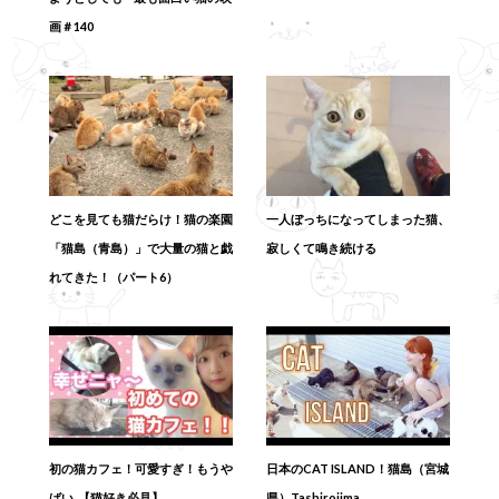
画＃140
どこを見ても猫だらけ！猫の楽園
一人ぼっちになってしまった猫、
「猫島（青島）」で大量の猫と戯
寂しくて鳴き続ける
れてきた！（パート6）
初の猫カフェ！可愛すぎ！もうや
日本のCAT ISLAND！猫島（宮城
ばい..【猫好き必見】
県）Tashirojima