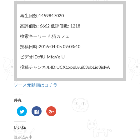
再生回数:1459847020
高評価数: 6662 低評価数: 1218
検索キーワード:猫カフェ
投稿日時:2016-04-05 09:03:40
ビデオID:ffU-MfqVx-U
投稿チャンネルID:UCX1xppLvuj03ubLio8jslyA
ソース元動画はコチラ
共有:
ク
F
ク
リ
a
リ
ッ
c
ッ
ク
e
ク
し
b
し
いいね:
て
o
て
T
o
G
w
k
o
読み込み中...