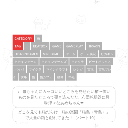
i
で
o
t
共
g
t
有
l
e
す
e
r
る
+
で
に
で
共
は
共
有
ク
有
(
リ
(
新
ッ
新
し
ク
し
い
し
い
CATEGORY
猫
ウ
て
ウ
ィ
く
ィ
TAG
...
BEATBOX
GAME
GAMEPLAY
HIKAKIN
ン
だ
ン
ド
さ
ド
HIKAKINGAMES
MINECRAFT
ゲーム
ゲーム実況
ヒカキン
ウ
い
ウ
で
(
で
ヒカキンゲーム
ヒカキンゲームズ
ヒカクラ
ビートボックス
開
新
開
き
し
き
ま
い
ま
ボイパ
マイクラ
マインクラフト
レシピ
実況
実況プレ
す
ウ
す
)
ィ
)
イ
攻略
猫
猫カフェ
猫島
羊毛
ン
ド
ウ
で
← 母ちゃんにカッコいいところを見せたい猫〜怖い
開
き
ものを見たところで覗き込んだだ...布団乾燥器に興
ま
味津々なあめちゃん❤
す
)
どこを見ても猫だらけ！猫の楽園「猫島（青島）」
で大量の猫と戯れてきた！（パート10） →