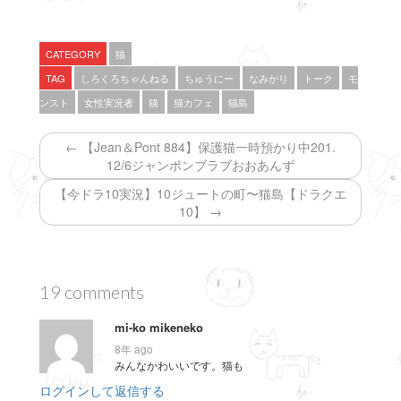
有
ク
有
(
リ
(
新
ッ
新
し
ク
し
い
し
い
CATEGORY
猫
ウ
て
ウ
ィ
く
ィ
TAG
しろくろちゃんねる
ちゅうにー
なみかり
トーク
モ
ン
だ
ン
ド
さ
ド
ンスト
女性実況者
猫
猫カフェ
猫島
ウ
い
ウ
で
(
で
開
新
開
き
し
き
← 【Jean＆Pont 884】保護猫一時預かり中201.
ま
い
ま
す
ウ
す
12/6ジャンポンブラブおおあんず
)
ィ
)
ン
ド
【今ドラ10実況】10ジュートの町〜猫島【ドラクエ
ウ
10】 →
で
開
き
ま
す
)
19 comments
mi-ko mikeneko
8年 ago
みんなかわいいです。猫も
ログインして返信する