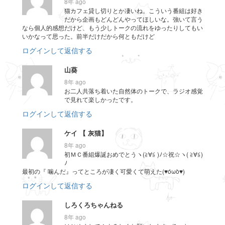
8年 ago
猫カフェ貸し切りとか凄いね。こういう番組は好き
だから企画もどんどんやってほしいな。強いて言う
なら個人的感想だけど、もう少しトークの流れをゆったりしてもい
いかなって思った。前半だけだから何ともだけど
ログインして返信する
山葵
8年 ago
お二人共落ち着いた自然体のトークで、ラジオ感覚
で見れて楽しかったです。
ログインして返信する
ケイ 【 灰猫】
8年 ago
初ＭＣ番組爆誕おめでとうヽ(≧∀≦ )ﾉ☆祝☆ヽ( ≧∀≦)
ﾉ
最初の『 噛んだ』ってところが凄く可愛くて萌えた(♥óωò♥)
ログインして返信する
しろくろちゃんねる
8年 ago