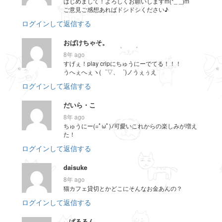
はじめまして！よろしくお願いしますm(*_ _)m
ご意見ご感想あればドシドシください♪
ログインして返信する
おばけちゃそ。
8年 ago
すげぇ！play cripにちゅうにーでてる！！！
うへぇへぇヽ(゜▽、゜)ノうぇぅえ
ログインして返信する
だいら・こ
8年 ago
ちゅうにー(=ﾟωﾟ)ﾉ可愛いこれからの楽しみが増え
た！
ログインして返信する
daisuke
8年 ago
猫カフェ貸切とかどこにそんなお金あんの？
ログインして返信する
_ ぱるるん