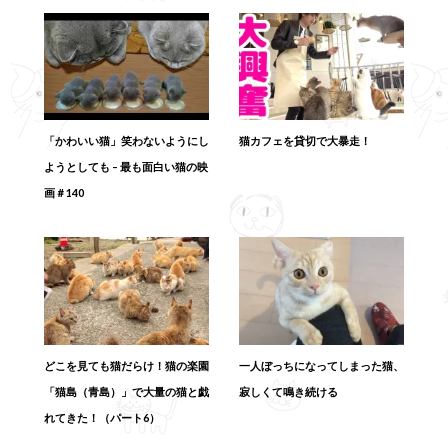
「かわいい猫」笑わないようにし
猫カフェを貸切で大暴走！
ようとしても – 最も面白い猫の映
画＃140
どこを見ても猫だらけ！猫の楽園
一人ぼっちになってしまった猫、
「猫島（青島）」で大量の猫と戯
寂しくて鳴き続ける
れてきた！（パート6）