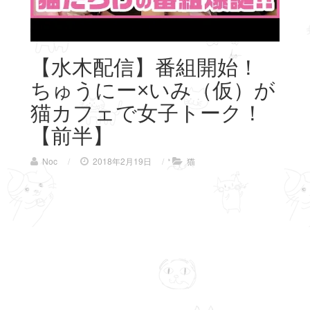
【水木配信】番組開始！
ちゅうにー×いみ（仮）が
猫カフェで女子トーク！
【前半】
Noc
/
2018年2月19日
/
猫