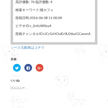
高評価数: 76 低評価数: 4
検索キーワード:猫カフェ
投稿日時:2016-06-08 11:00:04
ビデオID:r_2nKzW0oy4
投稿チャンネルID:UCrGrHOoiEr0U26utGCaxvnA
ソース元動画はコチラ
共有:
ク
F
ク
リ
a
リ
ッ
c
ッ
ク
e
ク
し
b
し
いいね:
て
o
て
T
o
G
w
k
o
読み込み中...
i
で
o
t
共
g
t
有
l
e
す
e
r
る
+
で
に
で
共
は
共