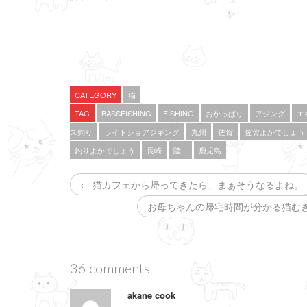
i
で
o
t
共
g
t
有
l
e
す
e
r
る
+
で
に
で
共
は
共
有
ク
有
(
リ
(
新
ッ
新
し
ク
し
い
し
い
CATEGORY
猫
ウ
て
ウ
ィ
く
ィ
TAG
BASSFISHING
FISHING
おかっぱり
アジング
エ
ン
だ
ン
ド
さ
ド
ス釣り
ライトショアジギング
九州
佐賀
佐賀よかでしょう
ウ
い
ウ
で
(
で
釣りよかでしょう
長崎
陸...
鹿児島
開
新
開
き
し
き
ま
い
ま
す
ウ
す
← 猫カフェから帰ってきたら、まぁそうなるよね。
)
ィ
)
ン
ド
お母ちゃんの帰宅時間が分かる猫むぎち
ウ
で
開
き
ま
す
)
36 comments
akane cook