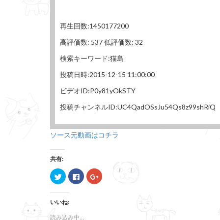
再生回数:1450177200
高評価数: 537 低評価数: 32
検索キーワード:猫島
投稿日時:2015-12-15 11:00:00
ビデオID:P0y81yOkSTY
投稿チャンネルID:UC4QadOSsJu54Qs8z99shRiQ
ソース元動画はコチラ
共有:
ク
F
ク
リ
a
リ
ッ
c
ッ
ク
e
ク
し
b
し
いいね:
て
o
て
T
o
G
w
k
o
読み込み中...