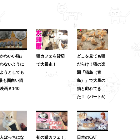
かわいい猫」
猫カフェを貸切
どこを見ても猫
わないように
で大暴走！
だらけ！猫の楽
ようとしても
園「猫島（青
 最も面白い猫
島）」で大量の
映画＃140
猫と戯れてき
た！（パート6）
人ぼっちにな
初の猫カフェ！
日本のCAT