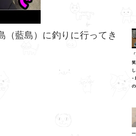
島（藍島）に釣りに行ってき
「
笑
し
–
の
一