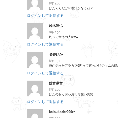
8年 ago
はたくんだけ味噌汁少なくね？
ログインして返信する
鈴木達也
8年 ago
釣って食うの人www
ログインして返信する
名香ひか
8年 ago
俺が釣ったアラカブ6匹って言った時のキムの顔
ログインして返信する
鏡音凛音
8年 ago
はたのおっおっおっ可愛い笑笑
ログインして返信する
keisukecbr929rr
8年 ago