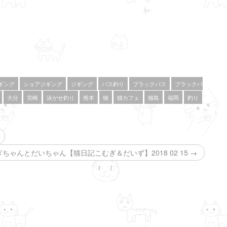
ギング
ショアジギング
ジギング
バス釣り
ブラックバス
ブラックバ
大分
宮崎
泳がせ釣り
熊本
猫
猫カフェ
猫島
福岡
釣り
ゃんとだいちゃん【猫日記こむぎ＆だいず】2018 02 15 →