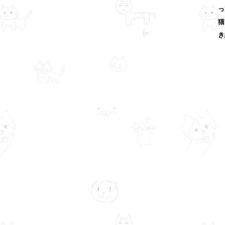
っ
猫
き