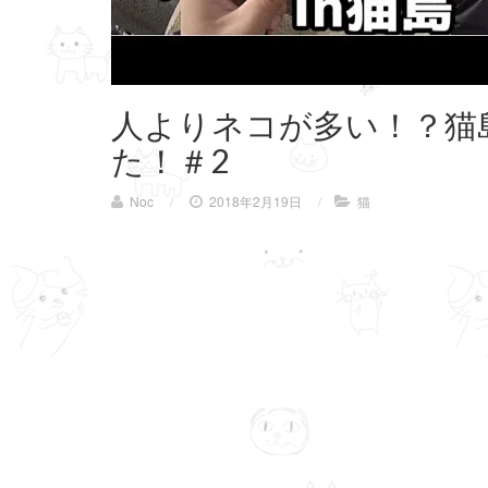
人よりネコが多い！？猫
た！＃2
Noc
/
2018年2月19日
/
猫