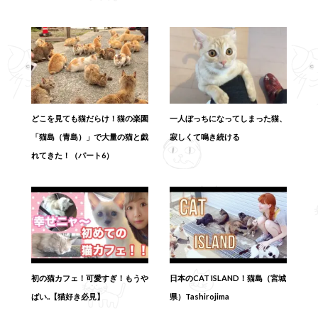
どこを見ても猫だらけ！猫の楽園
一人ぼっちになってしまった猫、
「猫島（青島）」で大量の猫と戯
寂しくて鳴き続ける
れてきた！（パート6）
初の猫カフェ！可愛すぎ！もうや
日本のCAT ISLAND！猫島（宮城
ばい..【猫好き必見】
県）Tashirojima