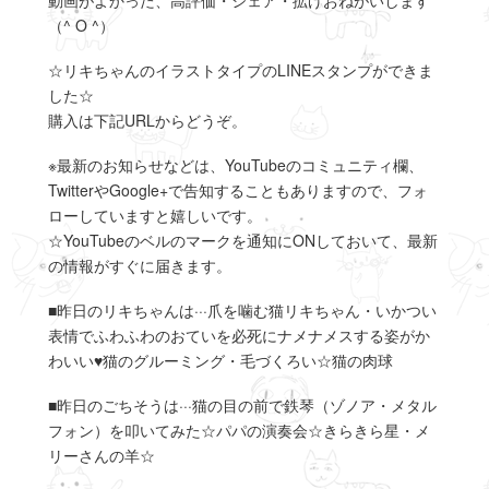
動画がよかった、高評価・シェア・拡げおねがいします
（^ O ^）
☆リキちゃんのイラストタイプのLINEスタンプができま
した☆
購入は下記URLからどうぞ。
※最新のお知らせなどは、YouTubeのコミュニティ欄、
TwitterやGoogle+で告知することもありますので、フォ
ローしていますと嬉しいです。
☆YouTubeのベルのマークを通知にONしておいて、最新
の情報がすぐに届きます。
■昨日のリキちゃんは···爪を噛む猫リキちゃん・いかつい
表情でふわふわのおていを必死にナメナメスする姿がか
わいい♥猫のグルーミング・毛づくろい☆猫の肉球
■昨日のごちそうは···猫の目の前で鉄琴（ゾノア・メタル
フォン）を叩いてみた☆パパの演奏会☆きらきら星・メ
リーさんの羊☆