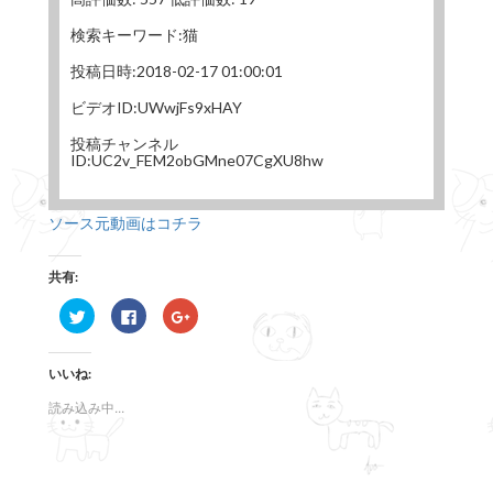
検索キーワード:猫
投稿日時:2018-02-17 01:00:01
ビデオID:UWwjFs9xHAY
投稿チャンネル
ID:UC2v_FEM2obGMne07CgXU8hw
ソース元動画はコチラ
共有:
ク
F
ク
リ
a
リ
ッ
c
ッ
ク
e
ク
し
b
し
いいね:
て
o
て
T
o
G
w
k
o
読み込み中...
i
で
o
t
共
g
t
有
l
e
す
e
r
る
+
で
に
で