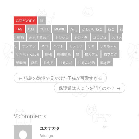
共
は
共
有
ク
有
(
リ
(
新
ッ
新
し
ク
し
い
し
い
CATEGORY
猫
ウ
て
ウ
ィ
く
ィ
TAG
CAT
CUTE
MOVIE
か...
かわいいねこ
ねこ
ね
ン
だ
ン
ド
さ
ド
こ動画
わらえるねこ
キジシロ
キジトラ
ゴロゴロ
スリス
ウ
い
ウ
で
(
で
リ
ナデナデ
ネコ
ペット
モフモフ
リキ
リキちゃん
開
新
開
き
し
き
ま
い
ま
リキちゃんねる
動物
動物動画
猫
猫カフェ
猫ブログ
す
ウ
す
)
ィ
)
猫動画
猫島
甘える
甘えん坊
甘えん坊猫
鳴き声
ン
ド
ウ
で
← 猫島の漁港で見かけた子猫が可愛すぎる
開
き
ま
保護猫は人に心を開くのか？ →
す
)
9 comments
ユカナカタ
8年 ago