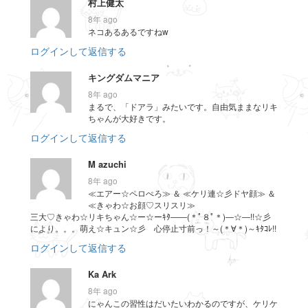
村上健太
8年 ago
ネコあるあるですねw
ログインして返信する
キングダムマニア
8年 ago
まるで、「ドアラ」みたいです。自由気ままなリキ
ちゃんが大好きです。
ログインして返信する
M azuchi
8年 ago
≪エアー☆ペロぺろ≫ ＆ ≪ケリ連☆彡ドヤ顔≫ ＆
≪きゃわ☆お顔♡スリスリ≫
三大♡きゃわ☆リキちゃん☆ー☆ーｷﾀ――(＊ﾟ８ﾟ＊)―☆―!!☆彡
により。。。萌え☆キュン☆彡 心停止寸前っ！～(＊∀＊)～ｷﾀｺﾚ!!
ログインして返信する
Ka Ark
8年 ago
にゃんこの習性はだいたいわかるのですが、ケリケ