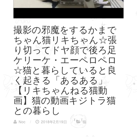
撮影の邪魔をするかまで
ちゃん猫リキちゃん☆張
り切ってドヤ顔で後ろ足
ケリーケ・エーペロペロ
☆猫と暮らしていると良
く起きる「あるある」
【リキちゃんねる猫動
画】猫の動画キジトラ猫
との暮らし
Noc
/
2018年2月19日
/
猫