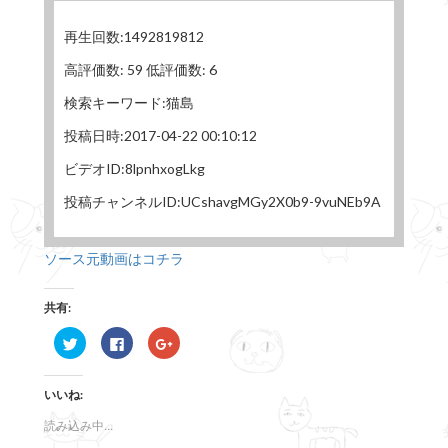
再生回数:1492819812
高評価数: 59 低評価数: 6
検索キーワード:猫島
投稿日時:2017-04-22 00:10:12
ビデオID:8lpnhxogLkg
投稿チャンネルID:UCshavgMGy2X0b9-9vuNEb9A
ソース元動画はコチラ
共有:
ク
F
ク
リ
a
リ
ッ
c
ッ
ク
e
ク
し
b
し
いいね:
て
o
て
T
o
G
w
k
o
読み込み中...
i
で
o
t
共
g