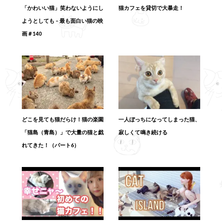
「かわいい猫」笑わないようにし
猫カフェを貸切で大暴走！
ようとしても – 最も面白い猫の映
画＃140
どこを見ても猫だらけ！猫の楽園
一人ぼっちになってしまった猫、
「猫島（青島）」で大量の猫と戯
寂しくて鳴き続ける
れてきた！（パート6）