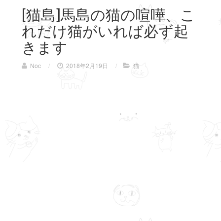
[猫島]馬島の猫の喧嘩、こ
れだけ猫がいれば必ず起
きます
Noc
/
2018年2月19日
/
猫