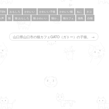
TTEN
おもしろ
かわいい
かわいい子猫
かわいい猫
ねこ
ネコ
き声
猫
猫 おもしろ
猫 かわいい
猫か...
猫カフェ
猫島
白猫
山口県山口市の猫カフェGATO（ガトー）の子猫。 →