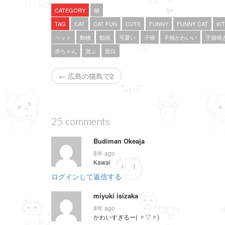
し
ク
し
い
し
い
CATEGORY
猫
ウ
て
ウ
ィ
く
ィ
TAG
CAT
CAT FUN
CUTE
FUNNY
FUNNY CAT
KI
ン
だ
ン
ド
さ
ド
ペット
動物
動画
可愛い
子猫
子猫かわいい
子猫鳴
ウ
い
ウ
で
(
で
赤ちゃん
遊ぶ
面白
開
新
開
き
し
き
ま
い
ま
す
ウ
す
← 広島の猫島で2
)
ィ
)
ン
ド
ウ
で
開
き
ま
25 comments
す
)
Budiman Okeaja
8年 ago
Kawai
ログインして返信する
miyuki isizaka
8年 ago
かわいすぎるー( 〃▽〃)