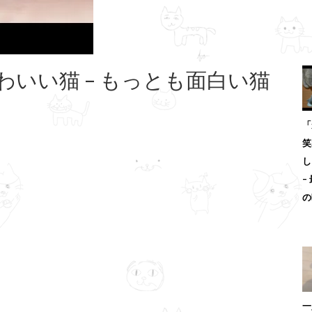
いい猫 – もっとも面白い猫
「
笑
し
–
の
一