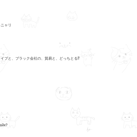
るニャリ
イプと、ブラック会社の、貿易と、どっちとる⁉️
лайк?