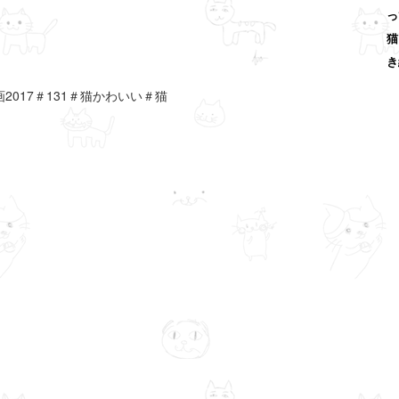
っ
猫
き
2017＃131＃猫かわいい＃猫