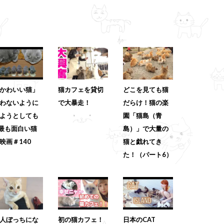
かわいい猫」
猫カフェを貸切
どこを見ても猫
わないように
で大暴走！
だらけ！猫の楽
ようとしても
園「猫島（青
 最も面白い猫
島）」で大量の
映画＃140
猫と戯れてき
た！（パート6）
人ぼっちにな
初の猫カフェ！
日本のCAT