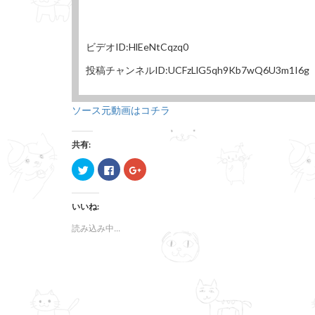
ビデオID:HlEeNtCqzq0
投稿チャンネルID:UCFzLlG5qh9Kb7wQ6U3m1I6g
ソース元動画はコチラ
共有:
ク
F
ク
リ
a
リ
ッ
c
ッ
ク
e
ク
し
b
し
いいね:
て
o
て
T
o
G
w
k
o
読み込み中...
i
で
o
t
共
g
t
有
l
e
す
e
r
る
+
で
に
で
共
は
共
有
ク
有
(
リ
(
新
ッ
新