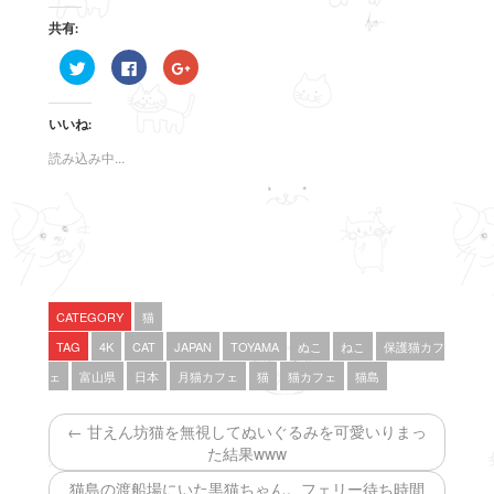
共有:
ク
F
ク
リ
a
リ
ッ
c
ッ
ク
e
ク
し
b
し
いいね:
て
o
て
T
o
G
w
k
o
読み込み中...
i
で
o
t
共
g
t
有
l
e
す
e
r
る
+
で
に
で
共
は
共
有
ク
有
(
リ
(
新
ッ
新
し
ク
し
い
し
い
CATEGORY
猫
ウ
て
ウ
ィ
く
ィ
TAG
4K
CAT
JAPAN
TOYAMA
ぬこ
ねこ
保護猫カフ
ン
だ
ン
ド
さ
ド
ェ
富山県
日本
月猫カフェ
猫
猫カフェ
猫島
ウ
い
ウ
で
(
で
開
新
開
き
し
き
← 甘えん坊猫を無視してぬいぐるみを可愛いりまっ
ま
い
ま
す
ウ
す
た結果www
)
ィ
)
ン
ド
猫島の渡船場にいた黒猫ちゃん。フェリー待ち時間