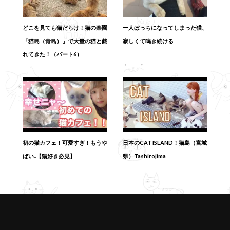
どこを見ても猫だらけ！猫の楽園
一人ぼっちになってしまった猫、
「猫島（青島）」で大量の猫と戯
寂しくて鳴き続ける
れてきた！（パート6）
初の猫カフェ！可愛すぎ！もうや
日本のCAT ISLAND！猫島（宮城
ばい..【猫好き必見】
県）Tashirojima