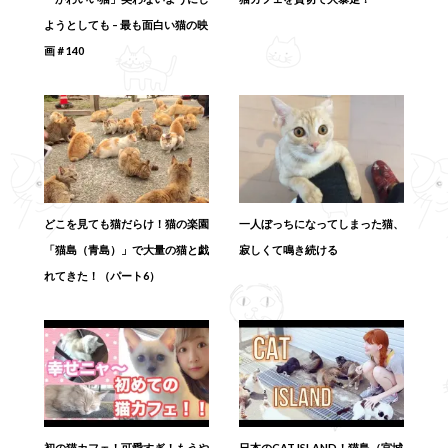
ようとしても – 最も面白い猫の映
画＃140
どこを見ても猫だらけ！猫の楽園
一人ぼっちになってしまった猫、
「猫島（青島）」で大量の猫と戯
寂しくて鳴き続ける
れてきた！（パート6）
初の猫カフェ！可愛すぎ！もうや
日本のCAT ISLAND！猫島（宮城