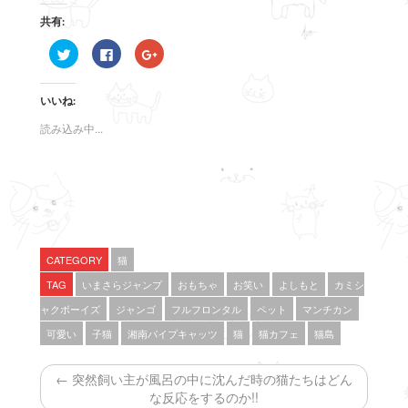
共有:
ク
F
ク
リ
a
リ
ッ
c
ッ
ク
e
ク
し
b
し
いいね:
て
o
て
T
o
G
w
k
o
読み込み中...
i
で
o
t
共
g
t
有
l
e
す
e
r
る
+
で
に
で
共
は
共
有
ク
有
(
リ
(
新
ッ
新
し
ク
し
い
し
い
CATEGORY
猫
ウ
て
ウ
ィ
く
ィ
TAG
いまさらジャンプ
おもちゃ
お笑い
よしもと
カミシ
ン
だ
ン
ド
さ
ド
ャクボーイズ
ジャンゴ
フルフロンタル
ペット
マンチカン
ウ
い
ウ
で
(
で
可愛い
子猫
湘南パイプキャッツ
猫
猫カフェ
猫島
開
新
開
き
し
き
ま
い
ま
す
ウ
す
← 突然飼い主が風呂の中に沈んだ時の猫たちはどん
)
ィ
)
ン
な反応をするのか!!
ド