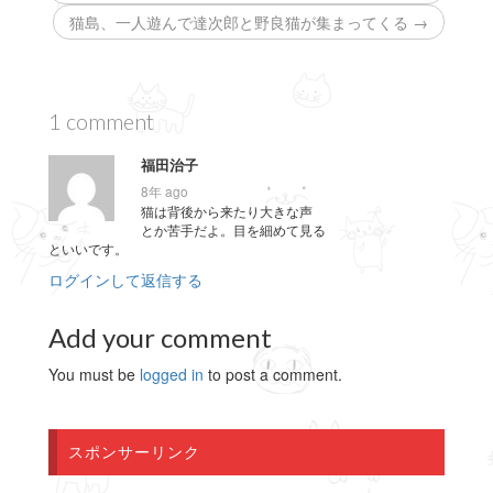
ウ
で
猫島、一人遊んで達次郎と野良猫が集まってくる →
開
き
ま
す
)
1 comment
福田治子
8年 ago
猫は背後から来たり大きな声
とか苦手だよ。目を細めて見る
といいです。
ログインして返信する
Add your comment
You must be
logged in
to post a comment.
スポンサーリンク